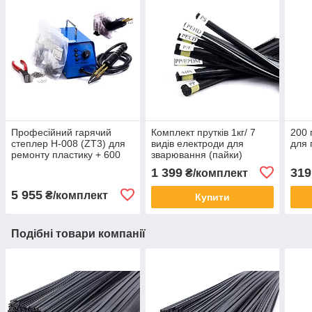
Професійний гарячий
Комплект прутків 1кг/ 7
200 
степлер Н-008 (ZT3) для
видів електроди для
для 
ремонту пластику + 600
зварювання (пайки)
СКОБ
пластика
1 399
319
₴/комплект
5 955
₴/комплект
Купити
Подібні товари компанії