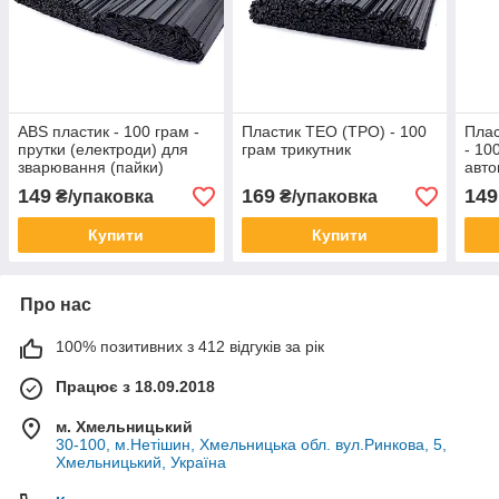
ABS пластик - 100 грам -
Пластик ТЕО (ТРО) - 100
Плас
прутки (електроди) для
грам трикутник
- 10
зварювання (пайки)
авто
пластмас
149
169
149
₴/упаковка
₴/упаковка
Купити
Купити
Про нас
100% позитивних з 412 відгуків за рік
Працює з 18.09.2018
м. Хмельницький
30-100, м.Нетішин, Хмельницька обл. вул.Ринкова, 5,
Хмельницький, Україна