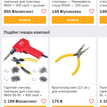
паяльник для пластику -
степлера — Нержавіюча
сте
960V + 200 скоб + кусачки
сталь RS28 — 100 штук
стал
955
149
149
₴/комплект
₴/упаковка
Купити
Купити
Подібні товари компанії
Гарячий степлер,
Круглогубці міні (13 см.)
Паял
паяльник для пластику -
для електроніки
гаря
960V 85 Вт. + 400 скоб +
Вт. 
кусачки
1 199
175
1 1
₴/комплект
₴