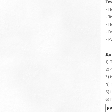
Тех
- П
- Т
- П
- В
- Р
До
1) 
2) 
3) 
4) 
5) 
6) 
РР