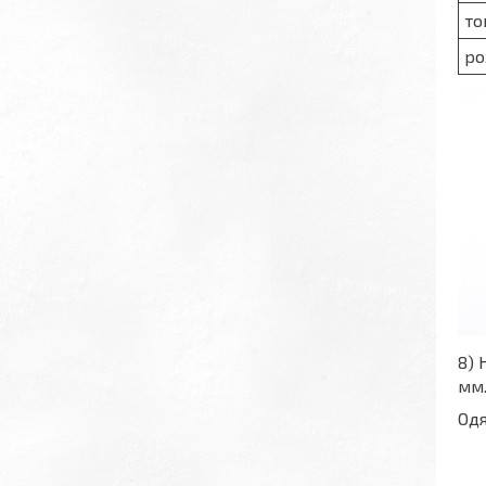
то
ро
8) 
мм
Одя