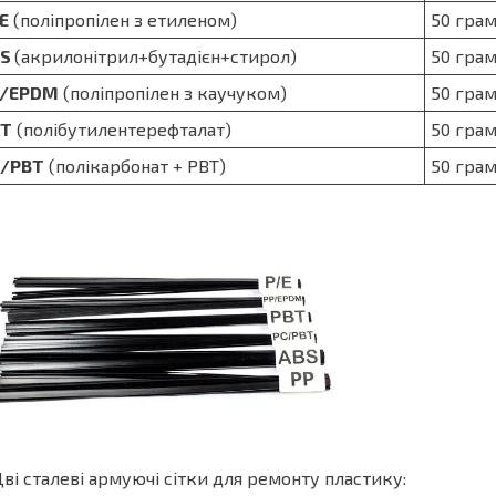
Е
(поліпропілен з етиленом)
50 грам
BS
(акрилонітрил+бутадієн+стирол)
50 грам
P/EPDM
(поліпропілен з каучуком)
50 грам
ВТ
(полібутилентерефталат)
50 грам
/РВТ
(полікарбонат + РВТ)
50 грам
Дві сталеві армуючі сітки для ремонту пластику: