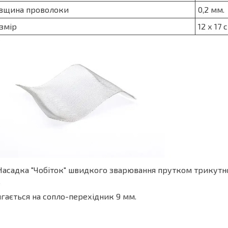
вщина проволоки
0,2 мм.
змір
12 х 17 
Насадка "Чобіток" швидкого зварювання прутком трикутн
.
гається на сопло-перехідник 9 мм.