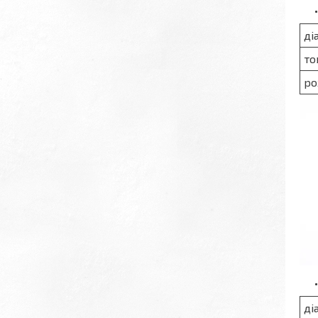
ді
то
ро
ді