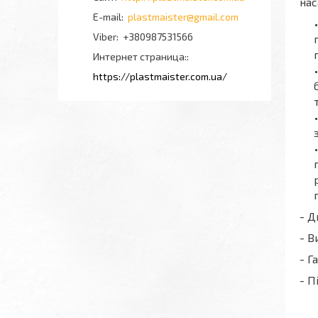
нас
plastmaister@gmail.com
+380987531566
Интернет страница:
https://plastmaister.com.ua/
- 
- В
- Г
- П