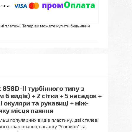
нні платежі. Тепер ви можете купити будь-який
858D-II турбінного типу з
 видів) + 2 сітки + 5 насадок +
і окуляри та рукавиці + ніж-
ику місця паяння
льш популярних видів пластику, дві сталеві
дкого зварювання, насадку "Утюжок" та