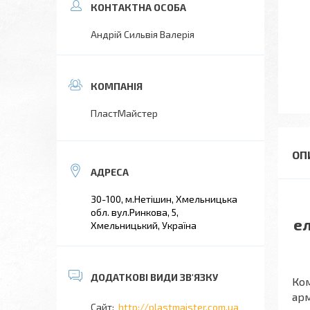
Андрій Сильвія Валерія
ПластМайстер
30-100, м.Нетішин, Хмельницька
обл. вул.Ринкова, 5,
ел
Хмельницький, Україна
Ком
арм
http://plastmaister.com.ua