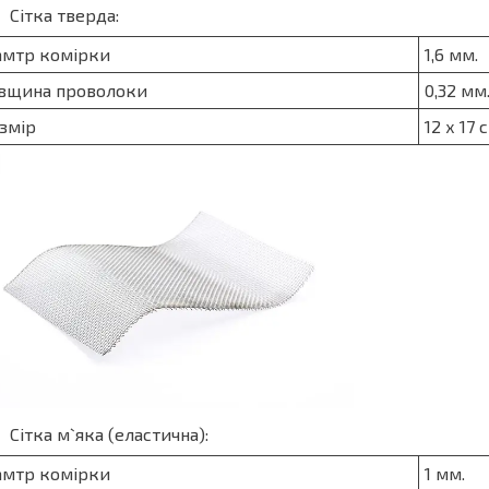
Сітка тверда:
амтр комірки
1,6 мм.
вщина проволоки
0,32 мм
змір
12 х 17 
Сітка м`яка (еластична):
амтр комірки
1 мм.