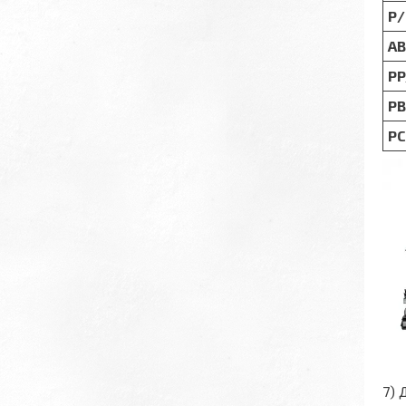
Р/
A
Р
Р
РС
7) 