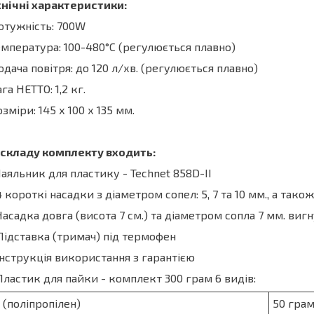
нічні характеристики:
отужність: 700W
емпература: 100-480°C (регулюється плавно)
одача повітря: до 120 л/хв. (регулюється плавно)
ага НЕТТО: 1,2 кг.
озміри: 145 х 100 х 135 мм.
 складу комплекту входить:
Паяльник для пластику - Technet 858D-II
4 короткі насадки з діаметром сопел: 5, 7 та 10 мм., а тако
Насадка довга (висота 7 см.) та діаметром сопла 7 мм. ви
Підставка (тримач) під термофен
Інструкція використання з гарантією
Пластик для пайки - комплект 300 грам 6 видів:
(поліпропілен)
50 грам