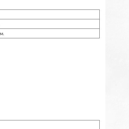
.
см.