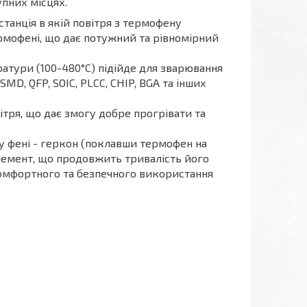
пних місцях.
станція в якій повітря з термофену
рмофені, що дає потужний та рівномірний
атури (100-480°C) підійде для зварювання
MD, QFP, SOIC, PLCC, CHIP, BGA та інших
ітря, що дає змогу добре прогрівати та
му фені - геркон (поклавши термофен на
лемент, що продовжить тривалість його
 комфортного та безпечного використання