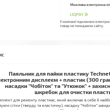
У компанії підключені електро
товар не покидаючи сайту.
Паяльник для пайки пластику Technet 
ектронним дисплеєм + пластик (300 грам 6
насадки "Чобіток" та "Утюжок" + захисн
шкребок для очистки пласт
плект для ремонту пластмас, який включає в себе 6 найбі
уючі сітки (тверду та еластичну), насадку "Чобіток" шви