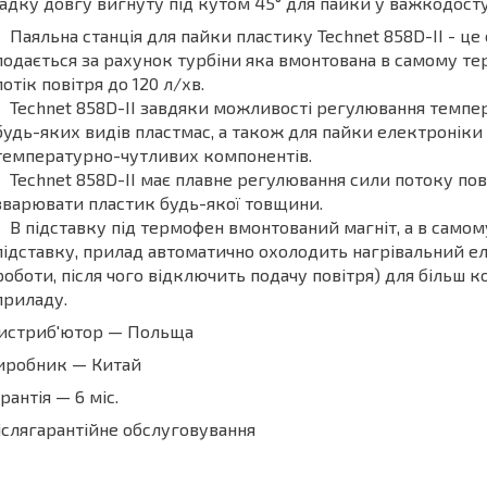
адку довгу вигнуту під кутом 45° для пайки у важкодосту
Паяльна станція для пайки пластику Technet 858D-II - це 
подається за рахунок турбіни яка вмонтована в самому те
потік повітря до 120 л/хв.
Technet 858D-II завдяки можливості регулювання темпер
будь-яких видів пластмас, а також для пайки електроніки S
температурно-чутливих компонентів.
Technet 858D-II має плавне регулювання сили потоку пов
зварювати пластик будь-якої товщини.
В підставку під термофен вмонтований магніт, а в само
підставку, прилад автоматично охолодить нагрівальний е
роботи, після чого відключить подачу повітря) для більш
приладу.
Дистриб'ютор — Польща
иробник — Китай
арантія — 6 міс.
іслягарантійне обслуговування