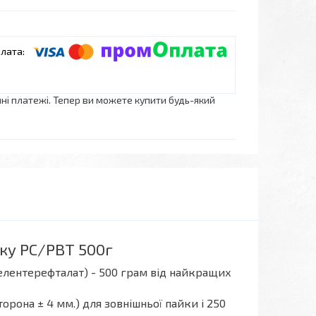
нні платежі. Тепер ви можете купити будь-який
ку РС/РВТ 500г
елентерефталат) - 500 грам від найкращих
орона ± 4 мм.) для зовнішньої пайки і 250