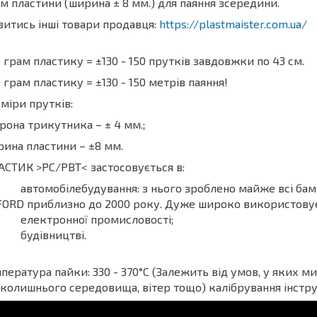
м пластини (ширина ± 8 мм.) для паяння зсередини.
итись інші товари продавця:
https://plastmaister.com.ua/
 грам пластику = ±130 - 150 прутків завдовжки по 43 см.
 грам пластику = ±130 - 150 метрів паяння!
міри прутків:
рона трикутника – ± 4 мм.;
ина пластини – ±8 мм.
СТИК >РС/РВТ< застосовується в:
автомобілебудування: з нього зроблено майже всі бам
FORD приблизно до 2000 року. Дуже широко використовує
електронної промисловості;
будівництві.
пература пайки: 330 - 370°C (Залежить від умов, у яких
колишнього середовища, вітер тощо) калібрування інстр