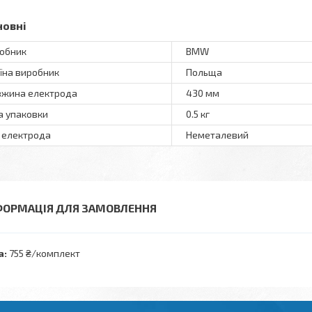
новні
обник
BMW
їна виробник
Польща
жина електрода
430 мм
а упаковки
0.5 кг
 електрода
Неметалевий
ФОРМАЦІЯ ДЛЯ ЗАМОВЛЕННЯ
а:
755 ₴/комплект