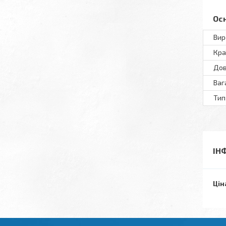
Ос
Вир
Кра
Дов
Ваг
Тип
ІН
Цін