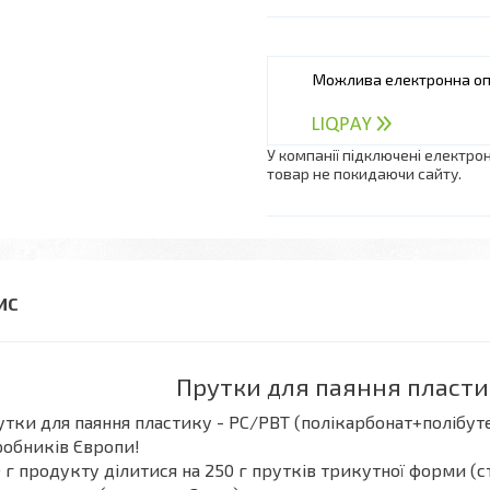
У компанії підключені електро
товар не покидаючи сайту.
Прутки для паяння пласти
тки для паяння пластику - РС/РВТ (полікарбонат+полібут
обників Європи!
 г продукту ділитися на 250 г прутків трикутної форми (ст