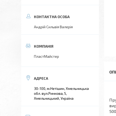
Андрій Сильвія Валерія
ПластМайстер
30-100, м.Нетішин, Хмельницька
обл. вул.Ринкова, 5,
Хмельницький, Україна
Пру
вир
500