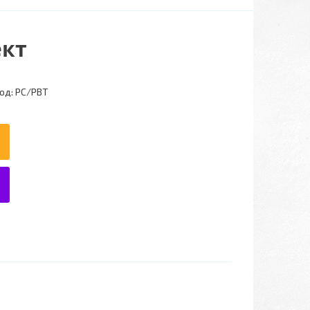
ект
од:
РС/РВТ