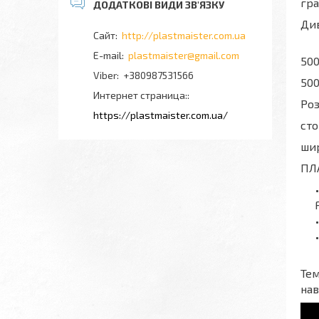
гра
Див
http://plastmaister.com.ua
plastmaister@gmail.com
500
+380987531566
500
Интернет страница:
Роз
https://plastmaister.com.ua/
сто
шир
ПЛА
Тем
нав