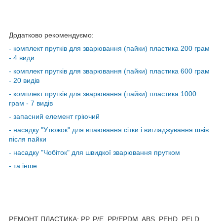
Додатково рекомендуємо:
- комплект прутків для зварювання (пайки) пластика 200 грам
- 4 види
-
комплект прутків для зварювання (пайки) пластика 600 грам
- 20 видів
- комплект прутків для зварювання (пайки) пластика 1000
грам - 7 видів
- запасний елемент гріючий
- насадку "Утюжок" для впаювання сітки і вигладжування швів
після пайки
- насадку "Чобіток" для швидкої зварювання прутком
- та інше
РЕМОНТ ПЛАСТИКА: PP, P/E, PP/EPDM, ABS, PEHD, PELD,