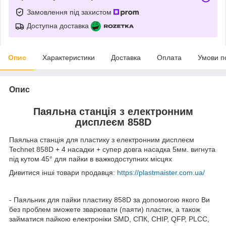
Замовлення під захистом
Доступна доставка
Опис
Характеристики
Доставка
Оплата
Умови п
Опис
Паяльна станція з електронним
дисплеєм 858D
Паяльна станція для пластику з електронним дисплеєм
Technet 858D + 4 насадки + супер довга насадка 5мм. вигнута
під кутом 45° для пайки в важкодоступних місцях
Дивитися інші товари продавця:
https://plastmaister.com.ua/
- Паяльник для пайки пластику 858D за допомогою якого Ви
без проблем зможете зварювати (паяти) пластик, а також
займатися пайкою електроніки SMD, СПК, CHIP, QFP, PLCC,