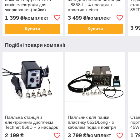
видів електроди для
- 8858-I + 4 насадки +
стан
зварювання (пайки)
пластик + сітка
852D
пластика
плас
1 399
3 499
₴/комплект
₴/комплект
3 9
Купити
Купити
Подібні товари компанії
Паяльна станція з
Паяльник для пайки
Стан
електронним дисплеєм
пластику 852DLong - з
порт
Technet 858D + 5 насадок
кабелем подачі повітря
45W 
2,3 метра + 5 насадок
2 199
3 799
1 7
₴
₴/комплект