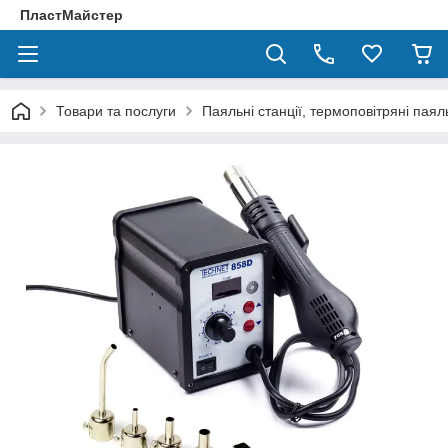
ПластМайстер
Товари та послуги
Паяльні станції, термоповітряні паяль