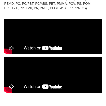
PEMD, PC, PC/PBT, PC/ABS, PBT, PMMA, PCV, PS, POM,
PP/ET2X, PP+T2X, PA, PAGF, PPGF, ASA, PPE/PA і т. д..