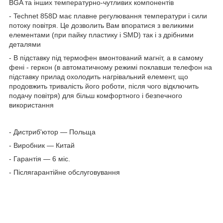
BGA та інших температурно-чутливих компонентів
- Technet 858D має плавне регулювання температури і сили
потоку повітря. Це дозволить Вам впоратися з великими
елементами (при пайку пластику і SMD) так і з дрібними
деталями
- В підставку під термофен вмонтований магніт, а в самому
фені - геркон (в автоматичному режимі поклавши телефон на
підставку прилад охолодить нагрівальний елемент, що
продовжить тривалість його роботи, після чого відключить
подачу повітря) для більш комфортного і безпечного
використання
- Дистриб'ютор — Польща
- Виробник — Китай
- Гарантія — 6 міс.
- Післягарантійне обслуговування