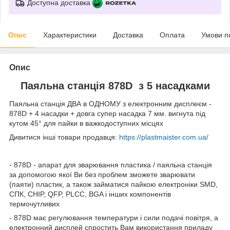
Доступна доставка
Опис
Характеристики
Доставка
Оплата
Умови п
Опис
Паяльна станція 878D з 5 насадками
Паяльна станція ДВА в ОДНОМУ з електронним дисплеєм -
878D + 4 насадки + довга супер насадка 7 мм. вигнута під
кутом 45° для пайки в важкодоступних місцях
Дивитися інші товари продавця:
https://plastmaister.com.ua/
- 878D - апарат для зварювання пластика / паяльна станція
за допомогою якої Ви без проблем зможете зварювати
(паяти) пластик, а також займатися пайкою електроніки SMD,
СПК, CHIP, QFP, PLCC, BGA і інших компонентів
термочутливих
- 878D має регулювання температури і сили подачі повітря, а
електронний дисплей спростить Вам використання приладу