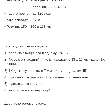
• температура: термофен - 100-480°C
паяльник - 200-480°C
• подача повітря: до 120 л/хв.
• вага приладу: 2.07 кг
• Розміри: 150 х 100 х 138 мм
В склад комплекту входить:
1) паяльна станція два в одному - 878D
2) 4Х сопла (насадки) - 4/7/9/ і квадратне 13 х 13 мм, жало: 1Х
– 900M-T-I
3) 1Х довге супер сопло 7 мм. вигнуте під кутом 45°
4) підставка під паяльник + губка для очищення жав
5) підставка під термофен
6) інструкція по експлуатації
Додатково рекомендуємо: