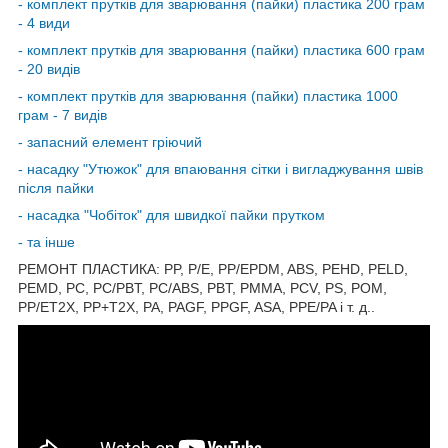
- комплект прутків для зварювання (пайки) пластика 200 грам
- 4 види
-
комплект прутків для зварювання (пайки) пластика 600 грам
- 20 видів
-
комплект прутків для зварювання (пайки) пластика 1000
грам - 7 видів
- запасний елемент гріючий
- насадку "Утюжок" для впаювання сітки і вигладжування швів
після пайки
- насадка "Чобіток" для швидкої пайки прутком
- та інше
РЕМОНТ ПЛАСТИКА: PP, P/E, PP/EPDM, ABS, PEHD, PELD,
PEMD, PC, PC/PBT, PC/ABS, PBT, PMMA, PCV, PS, POM,
PP/ET2X, PP+T2X, PA, PAGF, PPGF, ASA, PPE/PA і т. д..