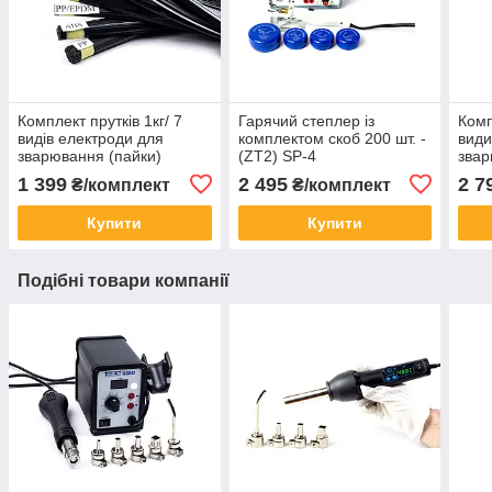
Комплект прутків 1кг/ 7
Гарячий степлер із
Комп
видів електроди для
комплектом скоб 200 шт. -
види
зварювання (пайки)
(ZT2) SP-4
звар
пластика
1 399
2 495
2 7
₴/комплект
₴/комплект
Купити
Купити
Подібні товари компанії