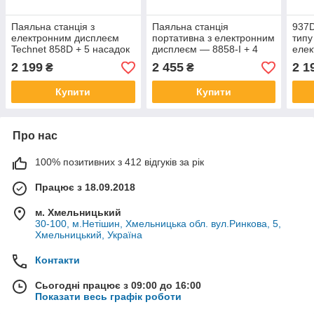
Паяльна станція з
Паяльна станція
937D
електронним дисплеєм
портативна з електронним
типу
Technet 858D + 5 насадок
дисплеєм — 8858-I + 4
еле
насадки
2 199
2 455
2 1
₴
₴
Купити
Купити
Про нас
100% позитивних з 412 відгуків за рік
Працює з 18.09.2018
м. Хмельницький
30-100, м.Нетішин, Хмельницька обл. вул.Ринкова, 5,
Хмельницький, Україна
Контакти
Сьогодні працює з 09:00 до 16:00
Показати весь графік роботи